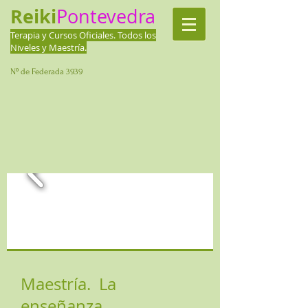
Reiki
Pontevedra
Terapia y Cursos Oficiales.
Todos los
Niveles y Maestría.
Nº de Federada 3939
Maestría. La
enseñanza