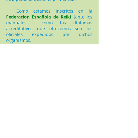
Como estamos inscritos en la
Federacion Española de Reiki
tanto los
manuales como los diplomas
acreditativos que ofrecemos son los
oficiales expedidos por dichos
organismos.
¿Cuánto tiempo debe transcurrir
para iniciarse en el nivel superior?
Nosotros consideramos que es
necesario dejar pasar un lapso
determinado de tiempo entre el 1º nivel y
el 2º, con el objetivo de aprovechar los
cambios positivos que van surgiendo y
que ocasiona cada iniciación.
Según nuestra experiencia,
recomendamos un intervalo de 3 meses
entre el 1º nivel y el 2º, un año entre el 2º
y el 3º y unos 6 meses entre el 3º nivel y